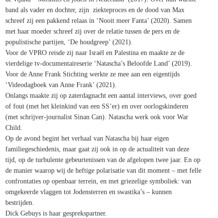
band als vader en dochter, zijn ziekteproces en de dood van Max
schreef zij een pakkend relaas in ‘Nooit meer Fanta’ (2020). Samen
met haar moeder schreef zij over de relatie tussen de pers en de
populistische partijen, ‘De houdgreep’ (2021).
Voor de VPRO reisde zij naar Israël en Palestina en maakte ze de
vierdelige tv-documentaireserie ‘Natascha’s Beloofde Land’ (2019).
Voor de Anne Frank Stichting werkte ze mee aan een eigentijds
‘Videodagboek van Anne Frank’ (2021).
Onlangs maakte zij op zaterdagnacht een aantal interviews, over goed
of fout (met het kleinkind van een SS’er) en over oorlogskinderen
(met schrijver-journalist Sinan Can). Natascha werk ook voor War
Child.
Op de avond begint het verhaal van Natascha bij haar eigen
familiegeschiedenis, maar gaat zij ook in op de actualiteit van deze
tijd, op de turbulente gebeurtenissen van de afgelopen twee jaar. En op
de manier waarop wij de heftige polarisatie van dit moment – met felle
confrontaties op openbaar terrein, en met griezelige symboliek: van
omgekeerde vlaggen tot Jodensterren en swastika’s – kunnen
bestrijden.
Dick Gebuys is haar gesprekspartner.