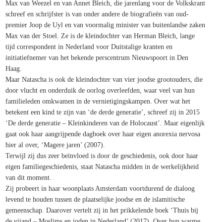
Max van Weezel en van Annet Bleich, die jarenlang voor de Volkskrant
schreef en schrijfster is van onder andere de biografieën van oud-
premier Joop de Uyl en van voormalig minister van buitenlandse zaken
Max van der Stoel. Ze is de kleindochter van Herman Bleich, lange
tijd correspondent in Nederland voor Duitstalige kranten en
initiatiefnemer van het bekende perscentrum Nieuwspoort in Den
Haag.
Maar Natascha is ook de kleindochter van vier joodse grootouders, die
door vlucht en onderduik de oorlog overleefden, waar veel van hun
familieleden omkwamen in de vernietigingskampen. Over wat het
betekent een kind te zijn van ‘de derde generatie’, schreef zij in 2015
‘De derde generatie – Kleinkinderen van de Holocaust’. Maar eigenlijk
gaat ook haar aangrijpende dagboek over haar eigen anorexia nervosa
hier al over, ‘Magere jaren’ (2007).
Terwijl zij dus zeer beïnvloed is door de geschiedenis, ook door haar
eigen familiegeschiedenis, staat Natascha midden in de werkelijkheid
van dit moment.
Zij probeert in haar woonplaats Amsterdam voortdurend de dialoog
levend te houden tussen de plaatselijke joodse en de islamitische
gemeenschap. Daarover vertelt zij in het prikkelende boek ‘Thuis bij
de vijand – Moslims en joden in Nederland’ (2017). Over hun warme