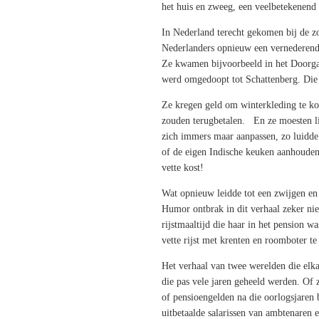
het huis en zweeg, een veelbetekenend
In Nederland terecht gekomen bij de z
Nederlanders opnieuw een vernederend
Ze kwamen bijvoorbeeld in het Doorga
werd omgedoopt tot Schattenberg. Di
Ze kregen geld om winterkleding te ko
zouden terugbetalen. En ze moesten li
zich immers maar aanpassen, zo luidde
of de eigen Indische keuken aanhoude
vette kost!
Wat opnieuw leidde tot een zwijgen en 
Humor ontbrak in dit verhaal zeker ni
rijstmaaltijd die haar in het pension wa
vette rijst met krenten en roomboter te
Het verhaal van twee werelden die elka
die pas vele jaren geheeld werden. Of ze
of pensioengelden na die oorlogsjaren b
uitbetaalde salarissen van ambtenaren e