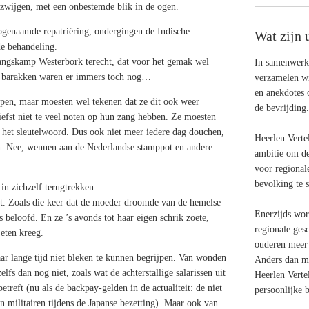
 zwijgen, met een onbestemde blik in de ogen.
ogenaamde repatriëring, ondergingen de Indische
Wat zijn 
e behandeling.
ngskamp Westerbork terecht, dat voor het gemak wel
In samenwerki
e barakken waren er immers toch nog…
verzamelen wi
en anekdotes 
pen, maar moesten wel tekenen dat ze dit ook weer
de bevrijding.
efst niet te veel noten op hun zang hebben. Ze moesten
 het sleutelwoord. Dus ook niet meer iedere dag douchen,
Heerlen Vertel
n. Nee, wennen aan de Nederlandse stamppot en andere
ambitie om de
voor regionale
bevolking te 
in zichzelf terugtrekken.
et. Zoals die keer dat de moeder droomde van de hemelse
Enerzijds wo
s beloofd. En ze ’s avonds tot haar eigen schrik zoete,
regionale ges
 eten kreeg.
ouderen meer 
ar lange tijd niet bleken te kunnen begrijpen. Van wonden
Anders dan me
lfs dan nog niet, zoals wat de achterstallige salarissen uit
Heerlen Verte
etreft (nu als de backpay-gelden in de actualiteit: de niet
persoonlijke b
n militairen tijdens de Japanse bezetting). Maar ook van