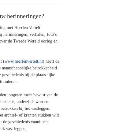
uw herinneringen?
ng met Heerlen Vertelt
j herinneringen, verhalen, foto’s
over de Tweede Wereld oorlog en
t (
www.heerlenvertelt.nl
) heeft de
 maatschappelijke betrokkenheid
 geschiedenis bij de plaatselijke
stimuleren.
rden jongeren meer bewust van de
chiedenis, anderzijds worden
betrokken bij het vastleggen.
t archief- of kranten stukken wilt
lt de geschiedenis vanuit een
lik vast leggen.