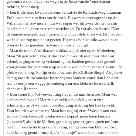
gekomen waren, liepen ze weg via de Joost van de Vondelstraat
richting Schaesberg.
– Een tijdje later kwam eveneens vanuit de de Kerkraderweg buurman
Erdhuizen met zijn fiets om de hoek. Hij werkte bovengronds op de
Willemien in Terwinselen. En wat zagen we: hij zwaaide met in zijn
hand een hele grote snee echt wittebrood. Zo wit als een hostie. “Van
de Amerikaner gekriege”, zo riep hij. Ongelofelijk. Zo wit. Dat hadden
we in de oorlog nog nooit gezien. Hij was alsof het niks was zomaar
door de linies gereden. Terwinselen was al bevrijd.
– Maar de eerste Amerikaanse soldaat zag ik niet op de Molenberg.
Maar “ih gen veld”. Hoe ik daar kwam, weet ik niet meer. Met wat
vriendjes gingen we op verkenning uit, hadden geen enkel gevoel
voor gevaar. We belandden op een stuk wei in de bovenste Caumer. De
plek weet ik nog. Nu ligt er de Johannes de XXIII-ste Singel. Als je met
de rug naar de toenmalige boerderij van Vonken stond, dan liep daar
recht vóór je een weggetje omhoog naar een kleinere boerderij. Ik
dacht van Rompen.
– Daar stond hij. Vol verwachting liepen we naar hem toe. Maar wat
een vreemde vogel! Met zijn verrekijker keek hij naast zijn
schuttersputje of wat daar voor doorging, richting het Bekkerveld.
Daar hoorden we schieten. Maar hoe zag hij er uit! Was dit nou een
soldaat!Geen leren patroontassen en koppel, geen leren laarzen
(sjtevvele!) als bij de Moffen, geen lang geweer, geen groen uniform,
maar ….. een helm losjes op zijn kop, een geweer van klein kaliber,
kaki-kleurig geuniformeerd, z’n “kamasje” waren brede stroken kaki