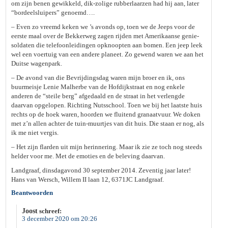
om zijn benen gewikkeld, dik-zolige rubberlaarzen had hij aan, later
“bordeelsluipers” genoemd….
– Even zo vreemd keken we ’s avonds op, toen we de Jeeps voor de
eerste maal over de Bekkerweg zagen rijden met Amerikaanse genie-
soldaten die telefoonleidingen opknoopten aan bomen. Een jeep leek
wel een voertuig van een andere planeet. Zo gewend waren we aan het
Duitse wagenpark.
– De avond van die Bevrijdingsdag waren mijn broer en ik, ons
buurmeisje Lenie Malherbe van de Hofdijkstraat en nog enkele
anderen de “steile berg” afgedaald en de straat in het verlengde
daarvan opgelopen. Richting Nutsschool. Toen we bij het laatste huis
rechts op de hoek waren, hoorden we fluitend granaatvuur. We doken
met z’n allen achter de tuin-muurtjes van dit huis. Die staan er nog, als
ik me niet vergis.
– Het zijn flarden uit mijn herinnering. Maar ik zie ze toch nog steeds
helder voor me. Met de emoties en de beleving daarvan.
Landgraaf, dinsdagavond 30 september 2014. Zeventig jaar later!
Hans van Wersch, Willem II laan 12, 6371JC Landgraaf.
Beantwoorden
Joost
schreef:
3 december 2020 om 20:26