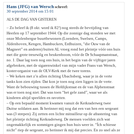
Hans (JFG) van Wersch
schreef:
30 september 2014 om 15:01
ALS DE DAG VAN GISTEREN
– Zo beleef ik (8 okt. word ik 82!) nog steeds de bevrijding van
Heerlen op 17 september 1944. Op die zonnige dag stonden we met
onze Molenbergse buurtbewoners (Loenders, Swelsen, Camps,
Aldenhoven, Kengen, Hambuckers, Erdhuizen, “die Ouw van de
Magneet” en anderen) buiten AL vroeg rond het pleintje vóór ons huis
met die grote treurwilg en beukenboom, vóór de Dr Schaapmanstraat,
no. 1. Daar lag toen nog ons huis, in het begin van de vijftiger jaren
afgebroken, met de sigarenwinkel van mijn vader Frans van Wersch,
koster-organist van de OLV-Kerk met de twee torens.
– We keken met z’n allen richting Ubachsberg, waar je in de verte
tanks kon zien rijden. Dat kon je toen nog zien liggen in de verte.
Want de bebouwing tussen de Hofdijkstraat en de van Alphenstraat
was er toen nog niet. Dat was toen “het gele zand”, waar we als
kinderen altijd speelden en ravotten.
– Op een bepaald moment kwamen vanuit de Kerkraderweg twee
Duitse soldaten aan. Ik herinner mij nog dat een van hen een sergeant
was (3 strepen). Zij zetten een lichte mitrailleur op de afrastering van
het pleintje richting Kerkraderweg. De mensen voelden zich wat
ongemakkelijk en sommigen gingen hun huis weer in. “Ïch schiesse
nicht” riep de sergeant, zo herinner ik mij dat precies. En zo snel als ze